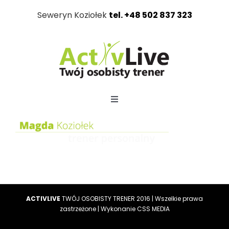
Przejdź
Seweryn Koziołek
tel. +48 502 837 323
do
zawartości
Toggle
Navigation
Seweryn Koziołek
Dlaczego my?
Nasi Klienci
ACTIVLIVE
TWÓJ OSOBISTY TRENER 2016 | Wszelkie prawa
zastrzeżone | Wykonanie
CSS MEDIA
Trening